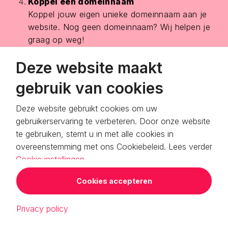
Koppel een domeinnaam
Koppel jouw eigen unieke domeinnaam aan je
website. Nog geen domeinnaam? Wij helpen je
graag op weg!
Publiceer jouw website
Deze website maakt
Start met het bouwen van je online
gebruik van cookies
aanwezigheid.
Bezoeker naar uw website trekken
Deze website gebruikt cookies om uw
Maak gebruik van onze standaard ingebouwde
gebruikerservaring te verbeteren. Door onze website
SEO & Marketing tools.
te gebruiken, stemt u in met alle cookies in
overeenstemming met ons Cookiebeleid. Lees verder
Cookie instellingen
Cookies accepteren
Privacy policy