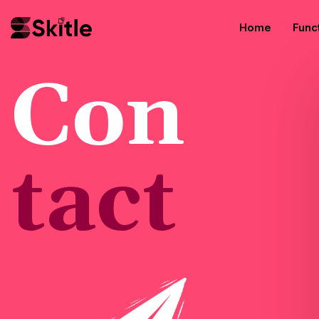
Home
Func
Drag
Con
Bouw j
Begi
Start 
Proj
Begin 
t
act
Land
Bouw e
verhog
Alle 
Bekijk 