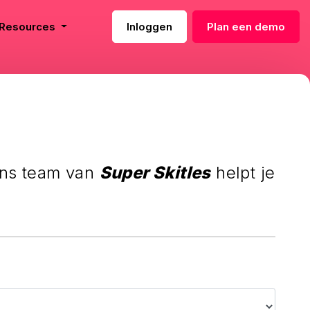
Resources
Inloggen
Plan een demo
Over ons
Lees meer over ons product en wie wij zijn. Wij kijken er naar uit je te
leren kennen!Custom link
Contact
Heb je vragen of kunnen wij je verder helpen? Neem contact op met
ons team van super Skitles!
Ons team van
Super Skitles
helpt je