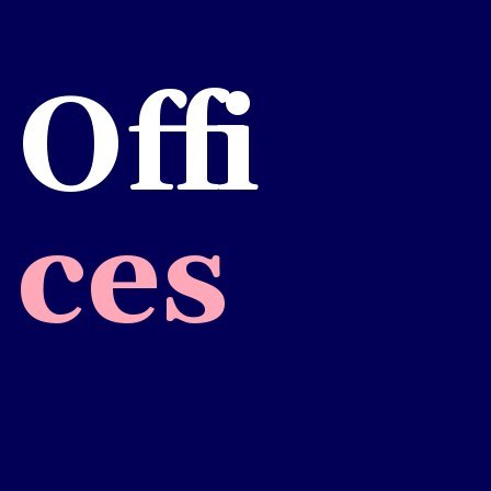
Offi
ces