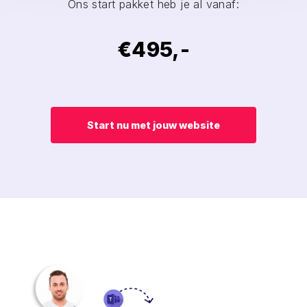
Ons start pakket heb je al vanaf:
€495,-
Start nu met jouw website