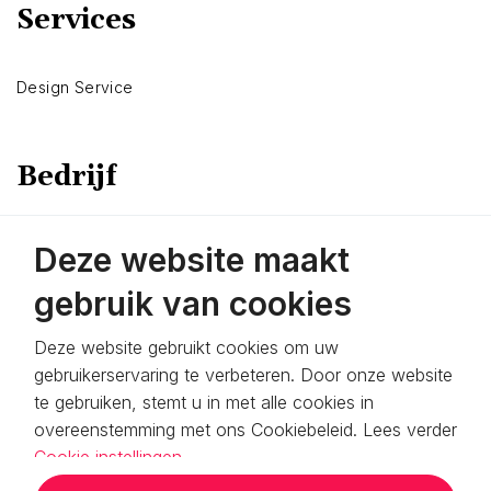
Services
Design Service
Bedrijf
Over Ons
Deze website maakt
Contact opnemen
gebruik van cookies
Demo inplannen
Deze website gebruikt cookies om uw
gebruikerservaring te verbeteren. Door onze website
Blog
te gebruiken, stemt u in met alle cookies in
Algemene Voorwaarden
overeenstemming met ons Cookiebeleid. Lees verder
Cookie instellingen
Privacy Policy