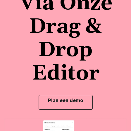
Via Onze
Drag &
Drop
Editor
Plan een demo